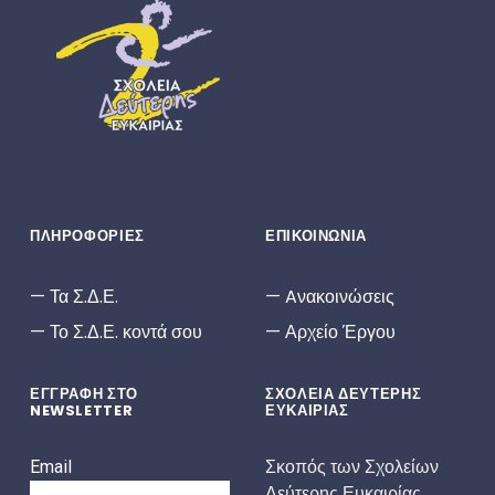
ΣΔΕ
ΣΧΟΛΕΊΑ ΔΕΎΤΕΡΗΣ ΕΥΚΑΙΡΊΑΣ
ΠΛΗΡΟΦΟΡΙΕΣ
ΕΠΙΚΟΙΝΩΝΙΑ
Τα Σ.Δ.Ε.
Aνακοινώσεις
Το Σ.Δ.Ε. κοντά σου
Αρχείο Έργου
ΕΓΓΡΑΦΗ ΣΤΟ
ΣΧΟΛΕΙΑ ΔΕΥΤΕΡΗΣ
NEWSLETTER
ΕΥΚΑΙΡΙΑΣ
Σκοπός των Σχολείων
Email
Δεύτερης Ευκαιρίας