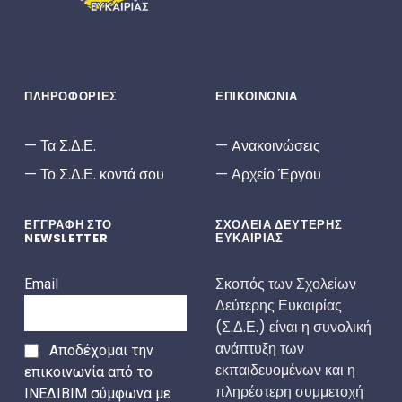
ΠΛΗΡΟΦΟΡΙΕΣ
ΕΠΙΚΟΙΝΩΝΙΑ
Τα Σ.Δ.Ε.
Aνακοινώσεις
Το Σ.Δ.Ε. κοντά σου
Αρχείο Έργου
ΕΓΓΡΑΦΗ ΣΤΟ
ΣΧΟΛΕΙΑ ΔΕΥΤΕΡΗΣ
NEWSLETTER
ΕΥΚΑΙΡΙΑΣ
Σκοπός των Σχολείων
Email
Δεύτερης Ευκαιρίας
(Σ.Δ.Ε.) είναι η συνολική
ανάπτυξη των
Αποδέχομαι την
εκπαιδευομένων και η
επικοινωνία από το
πληρέστερη συμμετοχή
ΙΝΕΔΙΒΙΜ σύμφωνα με