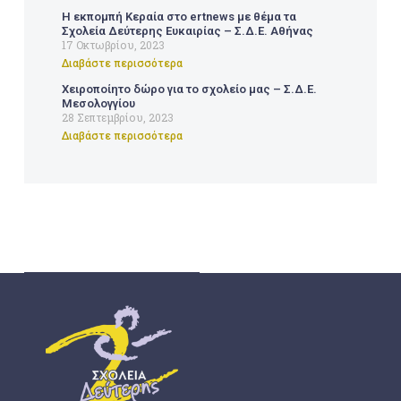
Η εκπομπή Κεραία στο ertnews με θέμα τα
Σχολεία Δεύτερης Ευκαιρίας – Σ.Δ.Ε. Αθήνας
17 Οκτωβρίου, 2023
Διαβάστε περισσότερα
Χειροποίητο δώρο για το σχολείο μας – Σ.Δ.Ε.
Μεσολογγίου
28 Σεπτεμβρίου, 2023
Διαβάστε περισσότερα
ΣΔΕ
ΣΧΟΛΕΊΑ ΔΕΎΤΕΡΗΣ ΕΥΚΑΙΡΊΑΣ