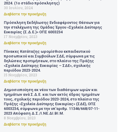
2024. (1ο στάδιο πρόσκλησης)
30 Ιουλίου, 2024
Διαβάστε την προκήρυξη
Πρόσκληση Εκδήλωσης Ενδιαφέροντος Θέσεων για
την στελέχωση της Ομάδας Έργου «Σχολεία Δεύτερης
Ευκαιρίας (Σ.Δ.Ε.)» ΟΠΣ 6003234
17 Νοεμβρίου, 2023
Διαβάστε την προκήρυξη
Πίνακες Κατάταξης ωρομίσθιου εκπαιδευτικού
προσωπικού και Συμβούλων ΣΔΕ, σύμφωνα με τις
δηλώσεις προτιμήσεων, στο πλαίσιο της Πράξης
«Σχολεία Δεύτερης Ευκαιρίας – ΣΔΕ», σχολικής
περιόδου 2023-2024.
15 Νοεμβρίου, 2023
Διαβάστε την προκήρυξη
Δημοσιοποίηση εκ νέου των διαθέσιμων ωρών και
τμημάτων ανά Σ.Δ.Ε. και των εκτός έδρας τμημάτων
τους, σχολικής περιόδου 2023-2024, στο πλαίσιο της
Πράξης «Σχολεία Δεύτερης Ευκαιρίας» (ΣΔΕ), ΟΠΣ
6003234, σύμφωνα με την υπ’αριθμ. 11346/668/07-11-
2023 Απόφαση Δ.Σ./Ι.ΝΕ.ΔΙ.ΒΙ.Μ.
8 Νοεμβρίου, 2023
Διαβάστε την προκήρυξη