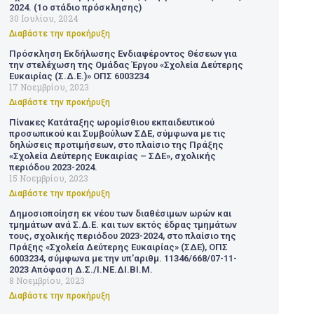
2024. (1ο στάδιο πρόσκλησης)
30 Ιουλίου, 2024
Διαβάστε την προκήρυξη
Πρόσκληση Εκδήλωσης Ενδιαφέροντος Θέσεων για
την στελέχωση της Ομάδας Έργου «Σχολεία Δεύτερης
Ευκαιρίας (Σ.Δ.Ε.)» ΟΠΣ 6003234
17 Νοεμβρίου, 2023
Διαβάστε την προκήρυξη
Πίνακες Κατάταξης ωρομίσθιου εκπαιδευτικού
προσωπικού και Συμβούλων ΣΔΕ, σύμφωνα με τις
δηλώσεις προτιμήσεων, στο πλαίσιο της Πράξης
«Σχολεία Δεύτερης Ευκαιρίας – ΣΔΕ», σχολικής
περιόδου 2023-2024.
15 Νοεμβρίου, 2023
Διαβάστε την προκήρυξη
Δημοσιοποίηση εκ νέου των διαθέσιμων ωρών και
τμημάτων ανά Σ.Δ.Ε. και των εκτός έδρας τμημάτων
τους, σχολικής περιόδου 2023-2024, στο πλαίσιο της
Πράξης «Σχολεία Δεύτερης Ευκαιρίας» (ΣΔΕ), ΟΠΣ
6003234, σύμφωνα με την υπ’αριθμ. 11346/668/07-11-
2023 Απόφαση Δ.Σ./Ι.ΝΕ.ΔΙ.ΒΙ.Μ.
8 Νοεμβρίου, 2023
Διαβάστε την προκήρυξη