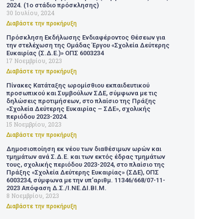
2024. (1ο στάδιο πρόσκλησης)
30 Ιουλίου, 2024
Διαβάστε την προκήρυξη
Πρόσκληση Εκδήλωσης Ενδιαφέροντος Θέσεων για
την στελέχωση της Ομάδας Έργου «Σχολεία Δεύτερης
Ευκαιρίας (Σ.Δ.Ε.)» ΟΠΣ 6003234
17 Νοεμβρίου, 2023
Διαβάστε την προκήρυξη
Πίνακες Κατάταξης ωρομίσθιου εκπαιδευτικού
προσωπικού και Συμβούλων ΣΔΕ, σύμφωνα με τις
δηλώσεις προτιμήσεων, στο πλαίσιο της Πράξης
«Σχολεία Δεύτερης Ευκαιρίας – ΣΔΕ», σχολικής
περιόδου 2023-2024.
15 Νοεμβρίου, 2023
Διαβάστε την προκήρυξη
Δημοσιοποίηση εκ νέου των διαθέσιμων ωρών και
τμημάτων ανά Σ.Δ.Ε. και των εκτός έδρας τμημάτων
τους, σχολικής περιόδου 2023-2024, στο πλαίσιο της
Πράξης «Σχολεία Δεύτερης Ευκαιρίας» (ΣΔΕ), ΟΠΣ
6003234, σύμφωνα με την υπ’αριθμ. 11346/668/07-11-
2023 Απόφαση Δ.Σ./Ι.ΝΕ.ΔΙ.ΒΙ.Μ.
8 Νοεμβρίου, 2023
Διαβάστε την προκήρυξη