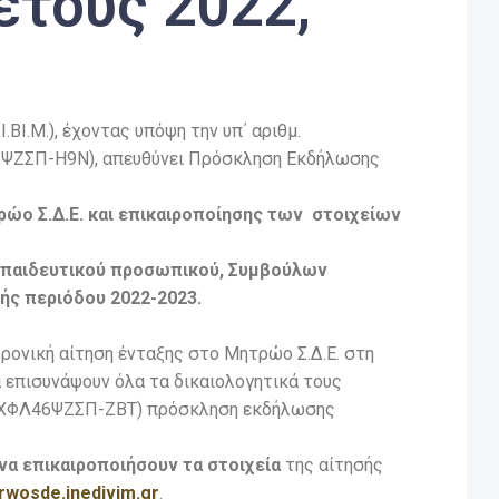
έτους 2022,
Ι.Μ.), έχοντας υπόψη την υπ΄ αριθμ.
46ΨΖΣΠ-Η9Ν), απευθύνει Πρόσκληση Εκδήλωσης
ώο Σ.Δ.Ε. και επικαιροποίησης των στοιχείων
εκπαιδευτικού προσωπικού, Συμβούλων
ής περιόδου 2022-2023.
ρονική αίτηση ένταξης στο Μητρώο Σ.Δ.Ε. στη
 επισυνάψουν όλα τα δικαιολογητικά τους
 ΕΧΦΛ46ΨΖΣΠ-ΖΒΤ) πρόσκληση εκδήλωσης
να επικαιροποιήσουν τα στοιχεία
της αίτησής
trwosde.inedivim.gr
.