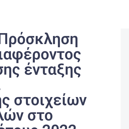
 Πρόσκληση
ιαφέροντος
σης ένταξης
ι
ς στοιχείων
λών στο