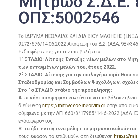
Μητρώο Σ.Δ.Ε. 
ΟΠΣ:5002546
Το IΔΡΥΜΑ ΝΕΟΛΑΙΑΣ ΚΑΙ ΔΙΑ ΒΙΟΥ ΜΑΘΗΣΗΣ (Ι.ΝΕ.ΔΙ.Β
9272/576/14.06.2022 Απόφαση του Δ.Σ. (ΑΔΑ: 9ΞΦ3
Ενδιαφέροντος για την υποβολή στο:
ο
1
ΣΤΑΔΙΟ: Αίτησης Ένταξης νέων μελών στο Μητρ
των ενταγμένων μελών του, έτους 2022.
ο
2
ΣΤΑΔΙΟ: Αίτησης για την επιλογή ωρομίσθιου 
Σταδιοδρομίας και Συμβούλων Ψυχολόγων, σχολικ
Στο 1ο ΣΤΑΔΙΟ στάδιο της πρόσκλησης:
Α.
οι
νέοι υποψήφιοι
καλούνται να υποβάλουν ηλεκτ
διεύθυνση
https://mitrwosde.inedivim.gr
στην οποία θα
σύμφωνα με την ΑΠ: 660/3/17985/14-6-2022 (ΑΔΑ:
ενδιαφέροντος.
Β.
τα ήδη ενταγμένα μέλη του μητρώου καλούνται 
τους εφόσον το επιθυμούν, στη διεύθυνση
https://mi