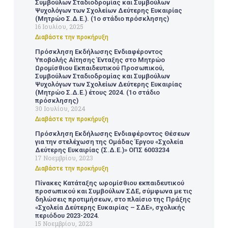
Συμβούλων Σταδιοδρομίας και Συμβούλων
Ψυχολόγων των Σχολείων Δεύτερης Ευκαιρίας
(Μητρώο Σ.Δ.Ε.). (1ο στάδιο πρόσκλησης)
16 Ιουλίου, 2025
Διαβάστε την προκήρυξη
Πρόσκληση Εκδήλωσης Ενδιαφέροντος
Υποβολής Αίτησης Ένταξης στο Μητρώο
Ωρομίσθιου Εκπαιδευτικού Προσωπικού,
Συμβούλων Σταδιοδρομίας και Συμβούλων
Ψυχολόγων των Σχολείων Δεύτερης Ευκαιρίας
(Μητρώο Σ.Δ.Ε.) έτους 2024. (1ο στάδιο
πρόσκλησης)
30 Ιουλίου, 2024
Διαβάστε την προκήρυξη
Πρόσκληση Εκδήλωσης Ενδιαφέροντος Θέσεων
για την στελέχωση της Ομάδας Έργου «Σχολεία
Δεύτερης Ευκαιρίας (Σ.Δ.Ε.)» ΟΠΣ 6003234
17 Νοεμβρίου, 2023
Διαβάστε την προκήρυξη
Πίνακες Κατάταξης ωρομίσθιου εκπαιδευτικού
προσωπικού και Συμβούλων ΣΔΕ, σύμφωνα με τις
δηλώσεις προτιμήσεων, στο πλαίσιο της Πράξης
«Σχολεία Δεύτερης Ευκαιρίας – ΣΔΕ», σχολικής
περιόδου 2023-2024.
15 Νοεμβρίου, 2023