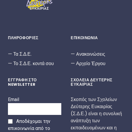
ΠΛΗΡΟΦΟΡΙΕΣ
ΕΠΙΚΟΙΝΩΝΙΑ
Τα Σ.Δ.Ε.
Aνακοινώσεις
Το Σ.Δ.Ε. κοντά σου
Αρχείο Έργου
ΕΓΓΡΑΦΗ ΣΤΟ
ΣΧΟΛΕΙΑ ΔΕΥΤΕΡΗΣ
NEWSLETTER
ΕΥΚΑΙΡΙΑΣ
Σκοπός των Σχολείων
Email
Δεύτερης Ευκαιρίας
(Σ.Δ.Ε.) είναι η συνολική
ανάπτυξη των
Αποδέχομαι την
εκπαιδευομένων και η
επικοινωνία από το