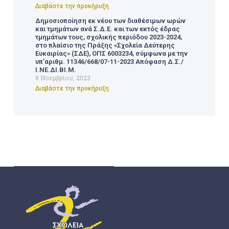
Διαβάστε την προκήρυξη
Δημοσιοποίηση εκ νέου των διαθέσιμων ωρών
και τμημάτων ανά Σ.Δ.Ε. και των εκτός έδρας
τμημάτων τους, σχολικής περιόδου 2023-2024,
στο πλαίσιο της Πράξης «Σχολεία Δεύτερης
Ευκαιρίας» (ΣΔΕ), ΟΠΣ 6003234, σύμφωνα με την
υπ’αριθμ. 11346/668/07-11-2023 Απόφαση Δ.Σ./
Ι.ΝΕ.ΔΙ.ΒΙ.Μ.
8 Νοεμβρίου, 2023
Διαβάστε την προκήρυξη
ΣΔΕ
ΣΧΟΛΕΊΑ ΔΕΎΤΕΡΗΣ ΕΥΚΑΙΡΊΑΣ