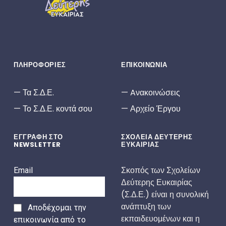
ΠΛΗΡΟΦΟΡΙΕΣ
ΕΠΙΚΟΙΝΩΝΙΑ
Τα Σ.Δ.Ε.
Aνακοινώσεις
Το Σ.Δ.Ε. κοντά σου
Αρχείο Έργου
ΕΓΓΡΑΦΗ ΣΤΟ
ΣΧΟΛΕΙΑ ΔΕΥΤΕΡΗΣ
NEWSLETTER
ΕΥΚΑΙΡΙΑΣ
Σκοπός των Σχολείων
Email
Δεύτερης Ευκαιρίας
(Σ.Δ.Ε.) είναι η συνολική
ανάπτυξη των
Αποδέχομαι την
εκπαιδευομένων και η
επικοινωνία από το