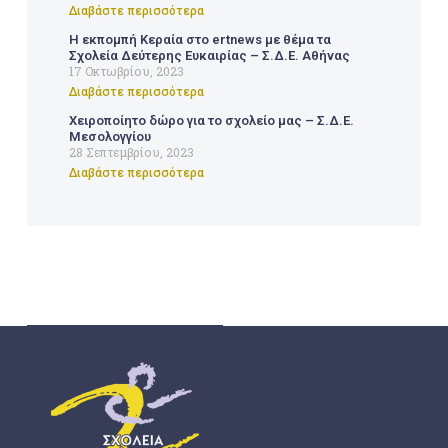
Διαβάστε περισσότερα
Η εκπομπή Κεραία στο ertnews με θέμα τα
Σχολεία Δεύτερης Ευκαιρίας – Σ.Δ.Ε. Αθήνας
17 Οκτωβρίου, 2023
Διαβάστε περισσότερα
Χειροποίητο δώρο για το σχολείο μας – Σ.Δ.Ε.
Μεσολογγίου
28 Σεπτεμβρίου, 2023
Διαβάστε περισσότερα
ΣΔΕ
ΣΧΟΛΕΊΑ ΔΕΎΤΕΡΗΣ ΕΥΚΑΙΡΊΑΣ