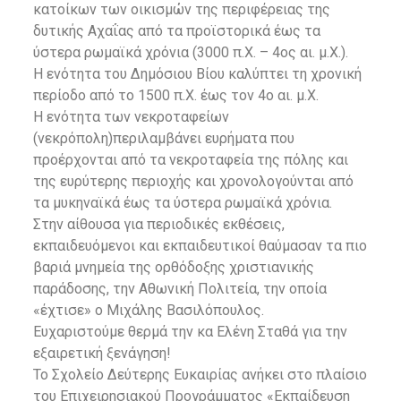
κατοίκων των οικισμών της περιφέρειας της
δυτικής Αχαΐας από τα προϊστορικά έως τα
ύστερα ρωμαϊκά χρόνια (3000 π.Χ. – 4ος αι. μ.Χ.).
Η ενότητα του Δημόσιου Βίου καλύπτει τη χρονική
περίοδο από το 1500 π.Χ. έως τον 4ο αι. μ.Χ.
Η ενότητα των νεκροταφείων
(νεκρόπολη)περιλαμβάνει ευρήματα που
προέρχονται από τα νεκροταφεία της πόλης και
της ευρύτερης περιοχής και χρονολογούνται από
τα μυκηναϊκά έως τα ύστερα ρωμαϊκά χρόνια.
Στην αίθουσα για περιοδικές εκθέσεις,
εκπαιδευόμενοι και εκπαιδευτικοί θαύμασαν τα πιο
βαριά μνημεία της ορθόδοξης χριστιανικής
παράδοσης, την Αθωνική Πολιτεία, την οποία
«έχτισε» ο Μιχάλης Βασιλόπουλος.
Ευχαριστούμε θερμά την κα Ελένη Σταθά για την
εξαιρετική ξενάγηση!
Το Σχολείο Δεύτερης Ευκαιρίας ανήκει στο πλαίσιο
του Επιχειρησιακού Προγράμματος «Εκπαίδευση