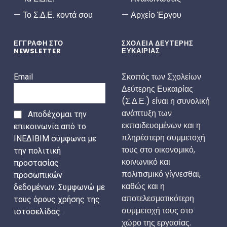
Το Σ.Δ.Ε. κοντά σου
Αρχείο Έργου
ΕΓΓΡΑΦΗ ΣΤΟ
ΣΧΟΛΕΙΑ ΔΕΥΤΕΡΗΣ
NEWSLETTER
ΕΥΚΑΙΡΙΑΣ
Σκοπός των Σχολείων
Email
Δεύτερης Ευκαιρίας
(Σ.Δ.Ε.) είναι η συνολική
ανάπτυξη των
Αποδέχομαι την
εκπαιδευομένων και η
επικοινωνία από το
πληρέστερη συμμετοχή
ΙΝΕΔΙΒΙΜ σύμφωνα με
τους στο οικονομικό,
την πολιτική
κοινωνικό και
προστασίας
πολιτισμικό γίγνεσθαι,
προσωπικών
καθώς και η
δεδομένων. Συμφωνώ με
αποτελεσματικότερη
τους όρους χρήσης της
συμμετοχή τους στο
ιστοσελίδας.
χώρο της εργασίας.