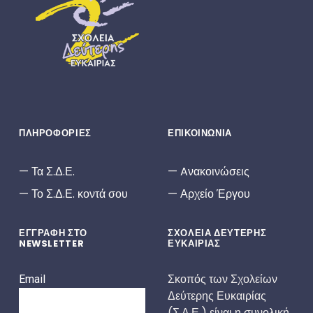
ΣΔΕ
ΣΧΟΛΕΊΑ ΔΕΎΤΕΡΗΣ ΕΥΚΑΙΡΊΑΣ
ΠΛΗΡΟΦΟΡΙΕΣ
ΕΠΙΚΟΙΝΩΝΙΑ
Τα Σ.Δ.Ε.
Aνακοινώσεις
Το Σ.Δ.Ε. κοντά σου
Αρχείο Έργου
ΕΓΓΡΑΦΗ ΣΤΟ
ΣΧΟΛΕΙΑ ΔΕΥΤΕΡΗΣ
NEWSLETTER
ΕΥΚΑΙΡΙΑΣ
Σκοπός των Σχολείων
Email
Δεύτερης Ευκαιρίας
(Σ.Δ.Ε.) είναι η συνολική