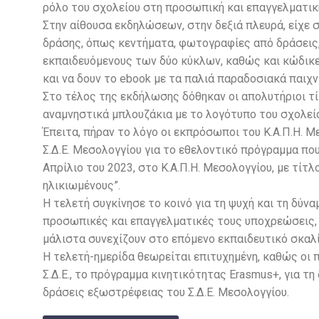
ρόλο του σχολείου στη προσωπική και επαγγελματικ
Στην αίθουσα εκδηλώσεων, στην δεξιά πλευρά, είχε 
δράσης, όπως κεντήματα, φωτογραφίες από δράσεις,
εκπαιδευόμενους των δύο κύκλων, καθώς και κώδικ
και να δουν το ebook με τα παλιά παραδοσιακά παιχνί
Στο τέλος της εκδήλωσης δόθηκαν οι απολυτήριοι τί
αναμνηστικά μπλουζάκια με το λογότυπο του σχολεί
Έπειτα, πήραν το λόγο οι εκπρόσωποι του Κ.Α.Π.Η. Μ
Σ.Δ.Ε. Μεσολογγίου για το εθελοντικό πρόγραμμα πο
Απρίλιο του 2023, στο Κ.Α.Π.Η. Μεσολογγίου, με τίτ
ηλικιωμένους”.
Η τελετή συγκίνησε το κοινό για τη ψυχή και τη δύ
προσωπικές και επαγγελματικές τους υποχρεώσεις, 
μάλιστα συνεχίζουν στο επόμενο εκπαιδευτικό σκαλί
Η τελετή-ημερίδα θεωρείται επιτυχημένη, καθώς οι
Σ.Δ.Ε., το πρόγραμμα κινητικότητας Erasmus+, για τη 
δράσεις εξωστρέφειας του Σ.Δ.Ε. Μεσολογγίου.