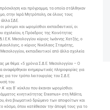
 πρόσκληση και πρόγραμμα, τα οποία στάλθηκαν
μο, στην Ιερά Μητρόπολη, σε όλους τους
 άλλα ΣΔΕ.
οι μόνιμοι και ωρομίσθιοι εκπαιδευτικοί, οι
ου σχολείου, η Πρόεδρος της Κοινότητας
.Ι.Ε.Κ. Μεσολογγίου κύριος Ιωάννης Χατζής, ο
αλαιολόγος, ο κύριος Νικόλαος Σταμάτης,
 Μεσολογγίου, εκπαιδευτικοί από άλλα σχολεία
ς με θέμα: «5 χρόνια Σ.Δ.Ε. Μεσολογγίου – Ο
οία αναφέρθηκαν ενημερωτικές πληροφορίες για
ες για τον τρόπο λειτουργίας του Σ.Δ.Ε.
ρυσή του.
Α΄ και Β΄ κύκλου που έκαναν ωρομίσθιοι
γράμματος κινητικότητας Erasmus+ στη Μάλτα,
είου, ένα βιωματικό δρώμενο των αποφοίτων και
στο κόσμο, όπου κατέθεσαν την άποψή τους για το