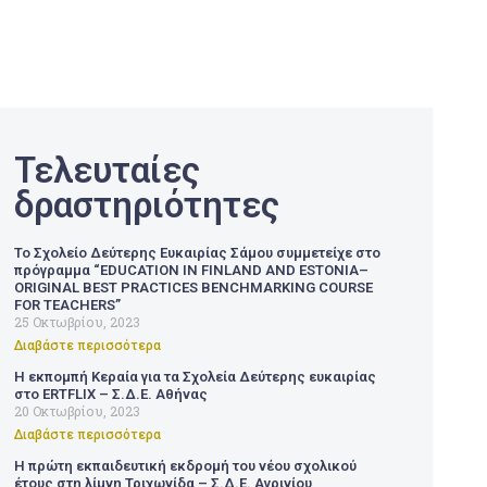
Τελευταίες
δραστηριότητες
Το Σχολείο Δεύτερης Ευκαιρίας Σάμου συμμετείχε στο
πρόγραμμα “EDUCATION IN FINLAND AND ESTONIA–
ORIGINAL BEST PRACTICES BENCHMARKING COURSE
FOR TEACHERS”
25 Οκτωβρίου, 2023
Διαβάστε περισσότερα
Η εκπομπή Κεραία για τα Σχολεία Δεύτερης ευκαιρίας
στο ERTFLIX – Σ.Δ.Ε. Αθήνας
20 Οκτωβρίου, 2023
Διαβάστε περισσότερα
Η πρώτη εκπαιδευτική εκδρομή του νέου σχολικού
έτους στη λίμνη Τριχωνίδα – Σ.Δ.Ε. Αγρινίου