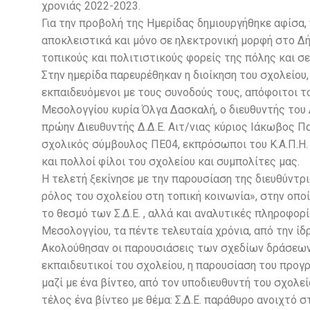
χρονιάς 2022-2023.
Για την προβολή της Ημερίδας δημιουργήθηκε αφίσα,
αποκλειστικά και μόνο σε ηλεκτρονική μορφή στο Δή
τοπικούς και πολιτιστικούς φορείς της πόλης και σε
Στην ημερίδα παρευρέθηκαν η διοίκηση του σχολείου, 
εκπαιδευόμενοι με τους συνοδούς τους, απόφοιτοι τ
Μεσολογγίου κυρία Όλγα Δασκαλή, ο διευθυντής του Δ
πρώην Διευθυντής Δ.Δ.Ε. Αιτ/νιας κύριος Ιάκωβος Π
σχολικός σύμβουλος ΠΕ04, εκπρόσωποι του Κ.Α.Π.Η.
και πολλοί φίλοι του σχολείου και συμπολίτες μας.
Η τελετή ξεκίνησε με την παρουσίαση της διευθύντρια
ρόλος του σχολείου στη τοπική κοινωνία», στην οπ
το θεσμό των Σ.Δ.Ε. , αλλά και αναλυτικές πληροφορί
Μεσολογγίου, τα πέντε τελευταία χρόνια, από την ίδ
Ακολούθησαν οι παρουσιάσεις των σχεδίων δράσεων 
εκπαιδευτικοί του σχολείου, η παρουσίαση του προ
μαζί με ένα βίντεο, από τον υποδιευθυντή του σχολ
τέλος ένα βίντεο με θέμα: Σ.Δ.Ε. παράθυρο ανοιχτό 