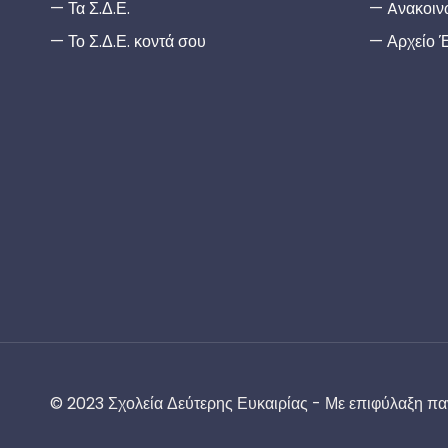
Τα Σ.Δ.Ε.
Aνακοιν
Το Σ.Δ.Ε. κοντά σου
Αρχείο 
© 2023 Σχολεία Δεύτερης Ευκαιρίας - Με επιφύλαξη πα