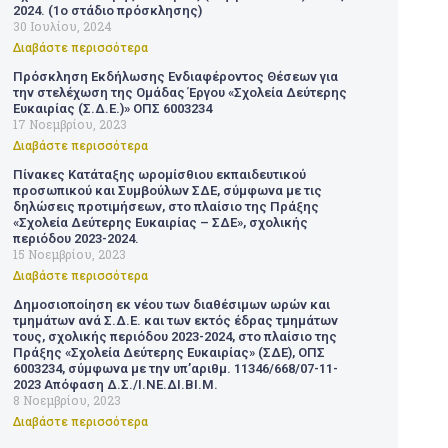
2024. (1ο στάδιο πρόσκλησης)
30 Ιουλίου, 2024
Διαβάστε περισσότερα
Πρόσκληση Εκδήλωσης Ενδιαφέροντος Θέσεων για
την στελέχωση της Ομάδας Έργου «Σχολεία Δεύτερης
Ευκαιρίας (Σ.Δ.Ε.)» ΟΠΣ 6003234
17 Νοεμβρίου, 2023
Διαβάστε περισσότερα
Πίνακες Κατάταξης ωρομίσθιου εκπαιδευτικού
προσωπικού και Συμβούλων ΣΔΕ, σύμφωνα με τις
δηλώσεις προτιμήσεων, στο πλαίσιο της Πράξης
«Σχολεία Δεύτερης Ευκαιρίας – ΣΔΕ», σχολικής
περιόδου 2023-2024.
15 Νοεμβρίου, 2023
Διαβάστε περισσότερα
Δημοσιοποίηση εκ νέου των διαθέσιμων ωρών και
τμημάτων ανά Σ.Δ.Ε. και των εκτός έδρας τμημάτων
τους, σχολικής περιόδου 2023-2024, στο πλαίσιο της
Πράξης «Σχολεία Δεύτερης Ευκαιρίας» (ΣΔΕ), ΟΠΣ
6003234, σύμφωνα με την υπ’αριθμ. 11346/668/07-11-
2023 Απόφαση Δ.Σ./Ι.ΝΕ.ΔΙ.ΒΙ.Μ.
8 Νοεμβρίου, 2023
Διαβάστε περισσότερα