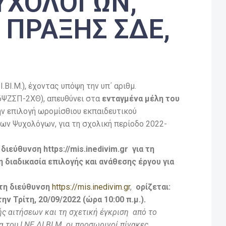
ΥΧΟΛΟΓΩΝ,
Σ ΠΡΑΞΗΣ ΣΔΕ,
Ι.Μ.), έχοντας υπόψη την υπ΄ αριθμ.
6ΨΖΣΠ-2ΧΘ), απευθύνει στα
ενταγμένα μέλη του
ν επιλογή ωρομίσθιου εκπαιδευτικού
ν Ψυχολόγων, για τη σχολική περίοδο 2022-
ιεύθυνση https://mis.inedivim.gr για τη
διαδικασία επιλογής και ανάθεσης έργου για
τη διεύθυνση
https://mis.inedivim.gr
,
ορίζεται:
ην Τρίτη, 20/09/2022 (ώρα 10:00 π.μ.).
ής αιτήσεων και τη σχετική έγκριση από το
 του Ι.ΝΕ.ΔΙ.ΒΙ.Μ. οι προσωρινοί πίνακες