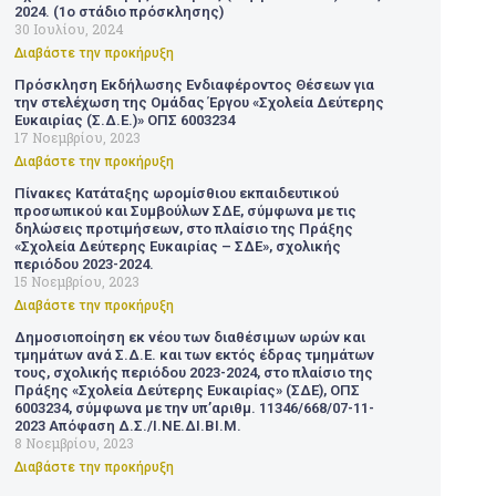
2024. (1ο στάδιο πρόσκλησης)
30 Ιουλίου, 2024
Διαβάστε την προκήρυξη
Πρόσκληση Εκδήλωσης Ενδιαφέροντος Θέσεων για
την στελέχωση της Ομάδας Έργου «Σχολεία Δεύτερης
Ευκαιρίας (Σ.Δ.Ε.)» ΟΠΣ 6003234
17 Νοεμβρίου, 2023
Διαβάστε την προκήρυξη
Πίνακες Κατάταξης ωρομίσθιου εκπαιδευτικού
προσωπικού και Συμβούλων ΣΔΕ, σύμφωνα με τις
δηλώσεις προτιμήσεων, στο πλαίσιο της Πράξης
«Σχολεία Δεύτερης Ευκαιρίας – ΣΔΕ», σχολικής
περιόδου 2023-2024.
15 Νοεμβρίου, 2023
Διαβάστε την προκήρυξη
Δημοσιοποίηση εκ νέου των διαθέσιμων ωρών και
τμημάτων ανά Σ.Δ.Ε. και των εκτός έδρας τμημάτων
τους, σχολικής περιόδου 2023-2024, στο πλαίσιο της
Πράξης «Σχολεία Δεύτερης Ευκαιρίας» (ΣΔΕ), ΟΠΣ
6003234, σύμφωνα με την υπ’αριθμ. 11346/668/07-11-
2023 Απόφαση Δ.Σ./Ι.ΝΕ.ΔΙ.ΒΙ.Μ.
8 Νοεμβρίου, 2023
Διαβάστε την προκήρυξη