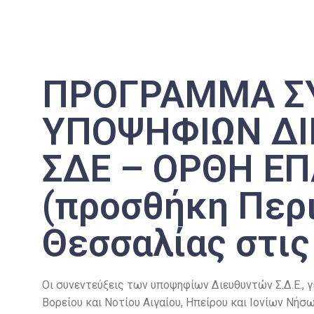
ΠΡΟΓΡΑΜΜΑ Σ
ΥΠΟΨΗΦΙΩΝ Δ
ΣΔΕ – ΟΡΘΗ Ε
(προσθήκη Περ
Θεσσαλίας στις
Οι συνεντεύξεις των υποψηφίων Διευθυντών Σ.Δ.Ε., γ
Βορείου και Νοτίου Αιγαίου, Ηπείρου και Ιονίων Νήσω