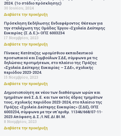
2024. (1ο στάδιο πρόσκλησης)
30 Ιουλίου, 2024
Διαβάστε την προκήρυξη
Πρόσκληση Εκδήλωσης Ενδιαφέροντος Θέσεων για
την στελέχωση της Ομάδας Έργου «Σχολεία Δεύτερης
Ευκαιρίας (Σ.Δ.Ε.)» ΟΠΣ 6003234
17 Νοεμβρίου, 2023
Διαβάστε την προκήρυξη
Πίνακες Κατάταξης ωρομίσθιου εκπαιδευτικού
προσωπικού και Συμβούλων ΣΔΕ, σύμφωνα με τις
δηλώσεις προτιμήσεων, στο πλαίσιο της Πράξης
«Σχολεία Δεύτερης Ευκαιρίας – ΣΔΕ», σχολικής
περιόδου 2023-2024.
15 Νοεμβρίου, 2023
Διαβάστε την προκήρυξη
Δημοσιοποίηση εκ νέου των διαθέσιμων ωρών και
τμημάτων ανά Σ.Δ.Ε. και των εκτός έδρας τμημάτων
τους, σχολικής περιόδου 2023-2024, στο πλαίσιο της
Πράξης «Σχολεία Δεύτερης Ευκαιρίας» (ΣΔΕ), ΟΠΣ
6003234, σύμφωνα με την υπ’αριθμ. 11346/668/07-11-
2023 Απόφαση Δ.Σ./Ι.ΝΕ.ΔΙ.ΒΙ.Μ.
8 Νοεμβρίου, 2023
Διαβάστε την προκήρυξη