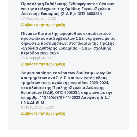
Πρόσκληση Εκδήλωσης Ενδιαφέροντος Θέσεων
για την στελέχωση της Ομάδας Έργου «Σχολεία
Δεύτερης Ευκαιρίας (Σ.Δ.Ε.)» ΟΠΣ 6003234
17 Νοεμβρίου, 2023
Διαβάστε την προκήρυξη
Πίνακες Κατάταξης ωρομίσθιου εκπαιδευτικού
προσωπικού και Συμβούλων ΣΔΕ, σύμφωνα με τις
δηλώσεις προτιμήσεων, στο πλαίσιο της Πράξης
«Σχολεία Δεύτερης Ευκαιρίας – ΣΔΕ», σχολικής
περιόδου 2023-2024.
15 Νοεμβρίου, 2023
Διαβάστε την προκήρυξη
Δημοσιοποίηση εκ νέου των διαθέσιμων ωρών
και τμημάτων ανά Σ.Δ.Ε. και των εκτός έδρας
τμημάτων τους, σχολικής περιόδου 2023-2024,
στο πλαίσιο της Πράξης «Σχολεία Δεύτερης
Ευκαιρίας» (ΣΔΕ), ΟΠΣ 6003234, σύμφωνα με την
υπ’αριθμ. 11346/668/07-11-2023 Απόφαση Δ.Σ./
Ι.ΝΕ.ΔΙ.ΒΙ.Μ.
8 Νοεμβρίου, 2023
Διαβάστε την προκήρυξη