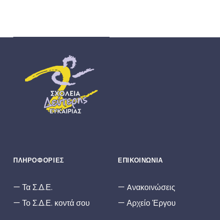
ΣΔΕ
ΣΧΟΛΕΊΑ ΔΕΎΤΕΡΗΣ ΕΥΚΑΙΡΊΑΣ
ΠΛΗΡΟΦΟΡΙΕΣ
ΕΠΙΚΟΙΝΩΝΙΑ
Τα Σ.Δ.Ε.
Aνακοινώσεις
Το Σ.Δ.Ε. κοντά σου
Αρχείο Έργου